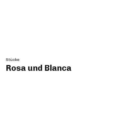
Stücke
Nachtgeknister
Stücke
Das Rätsel der gestohlenen
Stimmen
Stücke
Vereinte Nationen
Stücke
Die Netzwelt