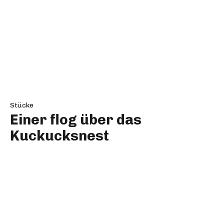
Stücke
Rosa und Blanca
Stücke
Supergute Tage
Stücke
Ein Sommernachtstraum
Stücke
Alltag & Ekstase