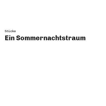
Judith
Impressum
Kontakt
Matthias Kaschig – 0171.6272433 –
mail@matthiaskaschig.de –
facebook