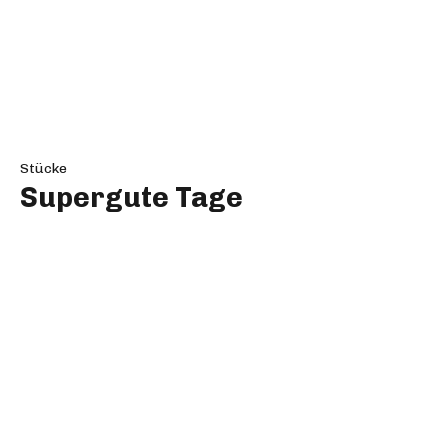
Stücke
Romulus der Große
Stücke
Lehman Brothers
Stücke
Ziemlich beste Freunde
Stücke
Die Tanten
Stücke