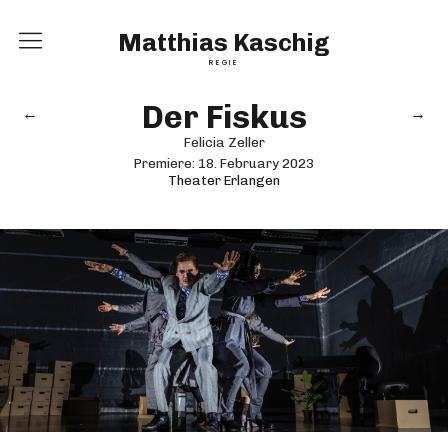
Matthias Kaschig
REGIE
Home
Der Fiskus
←
→
Inszenierungen
Felicia Zeller
Premiere:
18. February 2023
Theater Erlangen
Vita
Kontakt