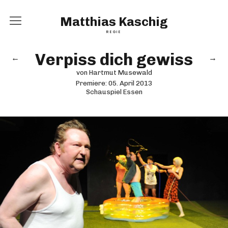
Matthias Kaschig
REGIE
Home
Verpiss dich gewiss
←
→
Inszenierungen
von Hartmut Musewald
Premiere:
05. April 2013
Schauspiel Essen
Vita
Kontakt