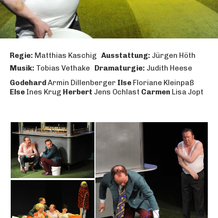
Regie:
Matthias Kaschig
Ausstattung:
Jürgen Höth
Musik:
Tobias Vethake
Dramaturgie:
Judith Heese
Godehard
Armin Dillenberger
Ilse
Floriane Kleinpaß
Else
Ines Krug
Herbert
Jens Ochlast
Carmen
Lisa Jopt