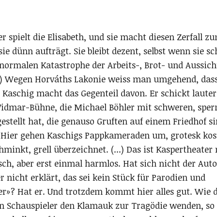
r spielt die Elisabeth, und sie macht diesen Zerfall z
sie dünn aufträgt. Sie bleibt dezent, selbst wenn sie sc
normalen Katastrophe der Arbeits-, Brot- und Aussicht
(...) Wegen Horváths Lakonie weiss man umgehend, dass
 Kaschig macht das Gegenteil davon. Er schickt laute
 Vidmar-Bühne, die Michael Böhler mit schweren, sper
estellt hat, die genauso Gruften auf einem Friedhof s
. Hier gehen Kaschigs Pappkameraden um, grotesk kos
minkt, grell überzeichnet. (...) Das ist Kaspertheater
ch, aber erst einmal harmlos. Hat sich nicht der Aut
r nicht erklärt, das sei kein Stück für Parodien und
er»? Hat er. Und trotzdem kommt hier alles gut. Wie 
en Schauspieler den Klamauk zur Tragödie wenden, so