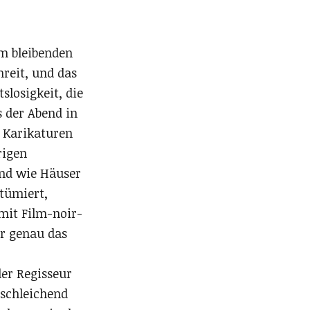
um bleibenden
hreit, und das
slosigkeit, die
 der Abend in
r Karikaturen
rigen
ind wie Häuser
tümiert,
 mit Film-noir-
or genau das
der Regisseur
 schleichend