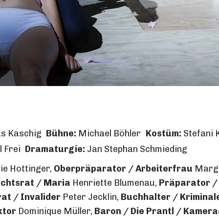
s Kaschig
Bühne:
Michael Böhler
Kostüm:
Stefani K
 Frei
Dramaturgie:
Jan Stephan Schmieding
ie Hottinger,
Oberpräparator / Arbeiterfrau
Margo
chtsrat / Maria
Henriette Blumenau,
Präparator /
at / Invalider
Peter Jecklin,
Buchhalter / Kriminal
ktor
Dominique Müller,
Baron / Die Prantl / Kamera