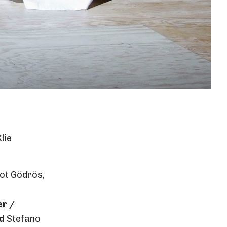
lie
t Gödrös,
er /
d
Stefano