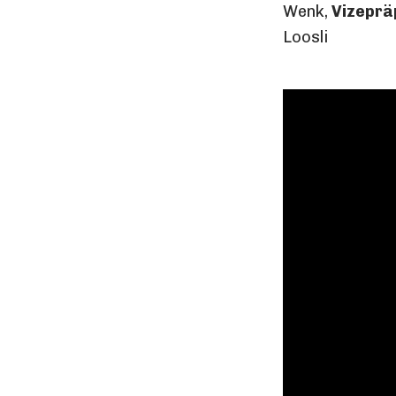
Wenk,
Vizeprä
Loosli