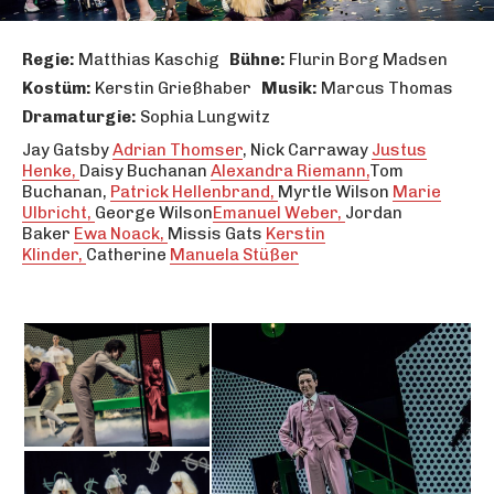
Regie:
Matthias Kaschig
Bühne:
Flurin Borg Madsen
Kostüm:
Kerstin Grießhaber
Musik:
Marcus Thomas
Dramaturgie:
Sophia Lungwitz
Jay Gatsby
Adrian Thomser
,
Nick Carraway
Justus
Henke,
Daisy Buchanan
Alexandra Riemann,
Tom
Buchanan,
Patrick Hellenbrand,
Myrtle Wilson
Marie
Ulbricht,
George Wilson
Emanuel Weber,
Jordan
Baker
Ewa Noack,
Missis Gats
Kerstin
Klinder,
Catherine
Manuela Stüßer