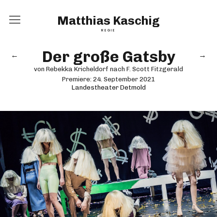
Matthias Kaschig
REGIE
Home
Der große Gatsby
←
→
Inszenierungen
von Rebekka Kricheldorf nach F. Scott Fitzgerald
Premiere:
24. September 2021
Landestheater Detmold
Vita
Kontakt