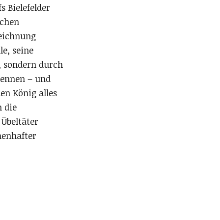
s Bielefelder
schen
zeichnung
le, seine
e, sondern durch
rkennen – und
en König alles
 die
 Übeltäter
enhafter