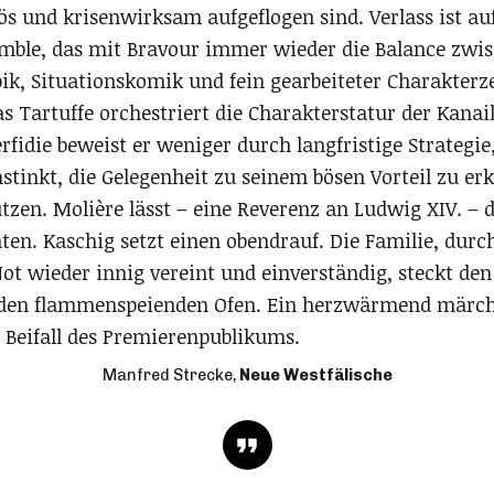
s und krisenwirksam aufgeflogen sind. Verlass ist auf
mble, das mit Bravour immer wieder die Balance zwi
pik, Situationskomik und fein gearbeiteter Charakter
s Tartuffe orchestriert die Charakterstatur der Kanail
rfidie beweist er weniger durch langfristige Strategi
stinkt, die Gelegenheit zu seinem bösen Vorteil zu e
zen. Molière lässt – eine Reverenz an Ludwig XIV. – d
en. Kaschig setzt einen obendrauf. Die Familie, durch
t wieder innig vereint und einverständig, steckt den
 den flammenspeienden Ofen. Ein herzwärmend märch
 Beifall des Premierenpublikums.
Manfred Strecke,
Neue Westfälische