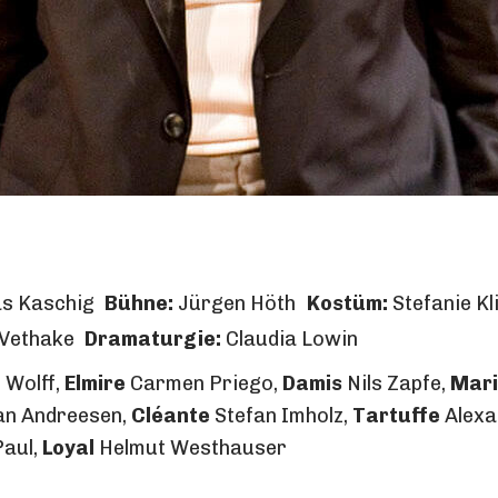
s Kaschig
Bühne:
Jürgen Höth
Kostüm:
Stefanie Kl
 Vethake
Dramaturgie:
Claudia Lowin
Wolff,
Elmire
Carmen Priego,
Damis
Nils Zapfe,
Mar
an Andreesen,
Cléante
Stefan Imholz,
Tartuffe
Alexa
Paul,
Loyal
Helmut Westhauser