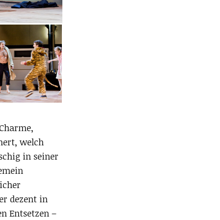
 Charme,
nert, welch
schig in seiner
gemein
icher
er dezent in
en Entsetzen –