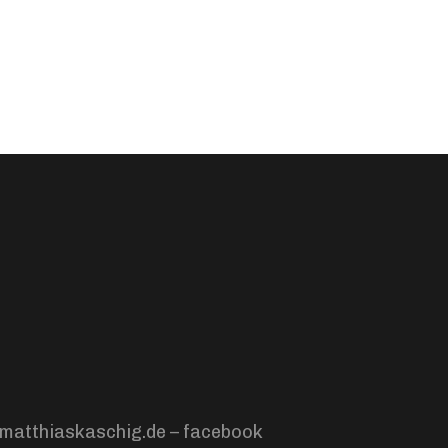
matthiaskaschig.de –
facebook