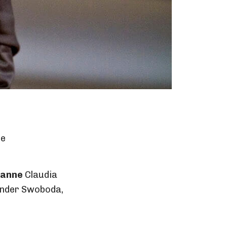
ie
ianne
Claudia
nder Swoboda,