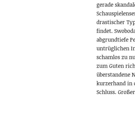
gerade skandalö
Schauspielense
drastischer Ty
findet. Swoboda
abgrundtiefe Pe
untrüglichen In
schamlos zu nut
zum Guten richt
überstandene No
kurzerhand in
Schluss. Großer