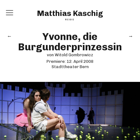
Matthias Kaschig
REGIE
Home
Yvonne, die
←
→
Burgunderprinzessin
Inszenierungen
von Witold Gombrowicz
Vita
Premiere:
12. April 2008
Stadttheater Bern
Kontakt