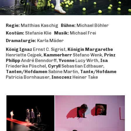
Regie:
Matthias Kaschig
Bühne:
Michael Böhler
Kostüm:
Stefanie Klie
Musik:
Michael Frei
Dramaturgie:
Karla Mäder
König Ignaz
Ernst C. Sigrist,
Königin Margarethe
Henriette Cejpek,
Kammerherr
Stefano Wenk,
Prinz
Philipp
André Benndorff,
Yvonne
Lucy Wirth,
Isa
Friederike Pöschel,
Cyryll
Sebastian Edtbauer,
Tanten/Hofdamen
Sabine Martin,
Tante/Hofdame
Patricia Bornhauser,
Innozenz
Heiner Take