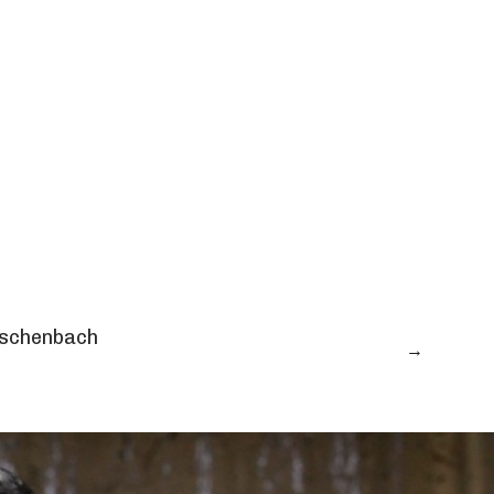
Eschenbach
→