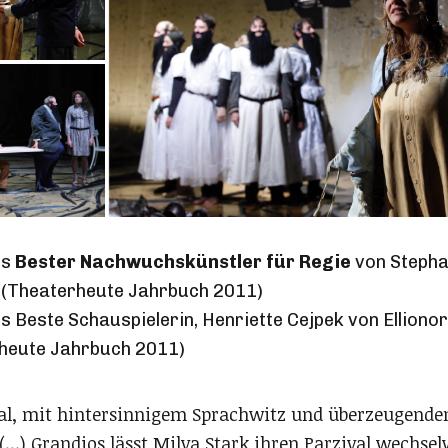
ls
Bester Nachwuchskünstler für Regie
von Stepha
 (Theaterheute Jahrbuch 2011)
s Beste Schauspielerin, Henriette Cejpek von Elliono
rheute Jahrbuch 2011)
l, mit hintersinnigem Sprachwitz und überzeugende
 (...) Grandios lässt Milva Stark ihren Parzival wechse