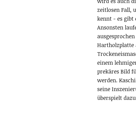
wird es auch d
zeitlosen Fall,
kennt - es gibt
Ansonsten lauf
ausgesprochen f
Hartholzplatte
Trockeneismasc
einem lehmigen
prekäres Bild fü
werden. Kaschig
seine Inszenie
überspielt dazu