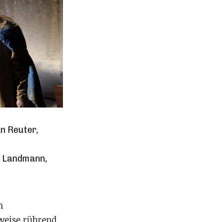
n Reuter,
r Landmann,
n
lweise rührend