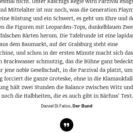
iesmal nicht. Unter Kaschigs Regie wird Parzival endg
 und Mittelalter ist nur noch, was die Generation Play
 eine Rüstung und ein Schwert, es geht um Ehre und d
en die Figuren mit Leoparden-Tops, dunkelblauen Zwe
alschen Bärten herum. Die Tafelrunde ist eine lapida
 aus dem Baumarkt, auf der Gralsburg steht eine
hine, und schon in der ersten Minute macht sich das
 Brackwasser schmutzig, das die Bühne ganz bedeckt. 
r jene noble Gesellschaft, in die Parzival da platzt, u
 forciert die ganze Groteske, ohne in die Klamaukfall
rung hält zwei Stunden die Balance zwischen Witz un
 noch die Halbheiten, die es auch gibt in Bärfuss’ Text
Daniel Di Falco,
Der Bund