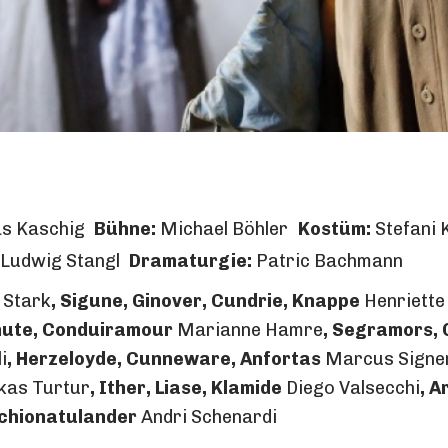
s Kaschig
Bühne:
Michael Böhler
Kostüm:
Stefani K
p Ludwig Stangl
Dramaturgie:
Patric Bachmann
 Stark
, Sigune, Ginover, Cundrie, Knappe
Henriette
hute, Conduiramour
Marianne Hamre
, Segramors, 
i
, Herzeloyde, Cunneware, Anfortas
Marcus Signe
kas Turtur
, Ither, Liase, Klamide
Diego Valsecchi
, A
chionatulander
Andri Schenardi