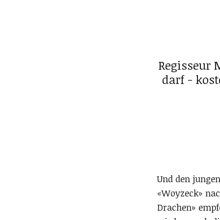
Regisseur 
darf - kos
Und den jungen 
«Woyzeck» nac
Drachen» empfo