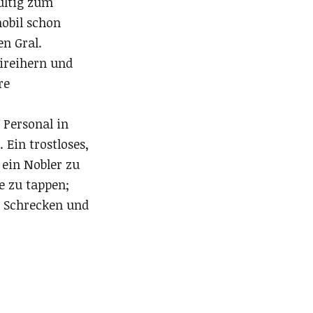
ültig zum
mobil schon
en Gral.
ireihern und
re
 Personal in
Ein trostloses,
m ein Nobler zu
e zu tappen;
d Schrecken und
.