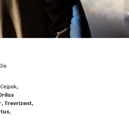
lie
 Cejpek
,
Orilus
r
, Trevrizent,
rtus,