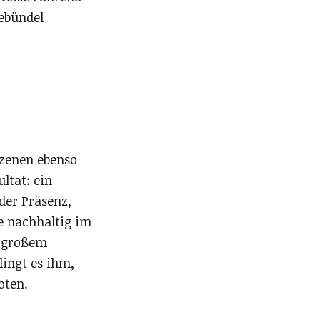
iebündel
Szenen ebenso
ltat: ein
der Präsenz,
ge nachhaltig im
n großem
lingt es ihm,
oten.