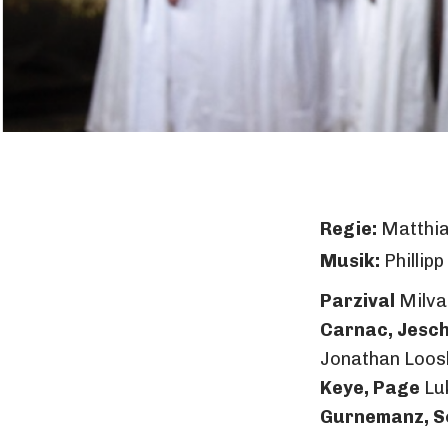
Regie:
Matthia
Musik:
Phillip
Parzival
Milva
Carnac, Jesc
Jonathan Loosl
Keye, Page
Lu
Gurnemanz, S